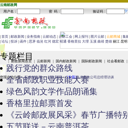
云南邮政网
|
首页
|
邮政新闻
|
业务指南
|
云邮动态
|
云邮工会
|
网上报刊
|
图片云邮
|
云邮商城
|
集
|
论坛
|
投诉
|
函件
|
思茅
临沧
红河
德宏
昭通
香格里拉
大理
玉溪
曲靖
楚雄
丽江 昆明
专题栏目
|
邮政新闻首页
|
云邮新闻
|
国内邮政新闻
|
国际邮政新闻
|
社会看邮政
|
践行党的群众路线
您现在的位置：
全省邮政职业技能大赛
云南邮政网
>>
邮政新闻
>>
[专题]
各省邮政公司总经理访谈
绿色风韵文学作品朗诵集
香格里拉邮票首发
《云岭邮政展风采》春节广播特
五节联送－云南普洱茶