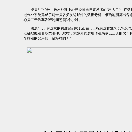
凌晨3点40分，教材处理中心已经将当日要发运的“思乡月”生产数
过作业系统完成了对全局各类发运邮件的数据分析，准确地测算出各
心局二干汽车发班时间还剩3个小时。
凌晨4点，转运局的黄建频副局长正在与二枢转运作业队长陈航同志
准确地搬运着各类邮件。此时，我惊异的发现转运局京昆三班的火车押
车押运的兄弟们，是好样的！”