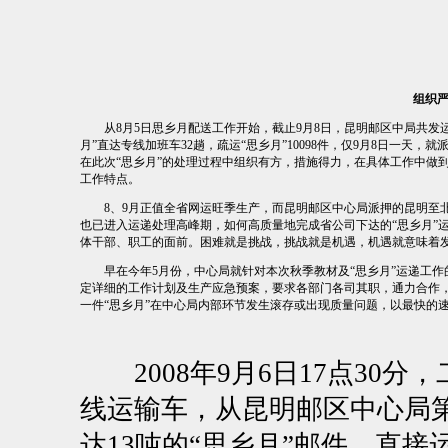
组织严
从
8月5日
思乡月配送工作开始，截止
9月8日
，昆明邮区中局共发运“
月”直达专线加班车32趟，疏运“思乡月”10098件，仅
9月8日
一天，就派
在此次“思乡月”的处理过程中组织有方，措施得力，在具体工作中做到了
工作特点。
8、9月正值全省网运旺季生产，而昆明邮区中心局派押的昆明至北京K4
也已进入运递处理高峰期，如何高质量地完成省公司下达的“思乡月”
体干部、职工的面前。困难就是挑战，挑战就是机遇，机遇就意味着
早在今年5月份，中心局就针对本次秋季教材及“思乡月”运递工作
定详细的工作计划及生产应急预案，要求各部门各司其职，通力合作，
一件“思乡月”在中心局内部环节发生滚存或出现质量问题，以最快的速
2008年9月6日
17点30分
线运输车，从昆明邮区中心局第
达13吨的“思乡月”邮件，直