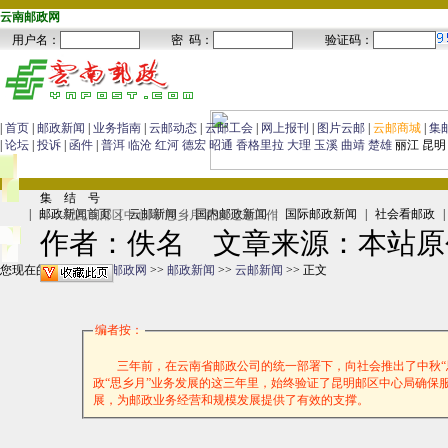
云南邮政网
|
首页
|
邮政新闻
|
业务指南
|
云邮动态
|
云邮工会
|
网上报刊
|
图片云邮
|
云邮商城
|
集
|
论坛
|
投诉
|
函件
|
普洱
临沧
红河
德宏
昭通
香格里拉
大理
玉溪
曲靖
楚雄
丽江 昆明
集 结 号
|
邮政新闻首页
|
云邮新闻
|
国内邮政新闻
|
国际邮政新闻
|
社会看邮政
|
——记昆明邮区中心局“思乡月”配发运递工作
作者：佚名 文章来源：本站原
您现在的位置：
云南邮政网
>>
邮政新闻
>>
云邮新闻
>> 正文
编者按：
三年前，在云南省邮政公司的统一部署下，向社会推出了中秋“思乡
政“思乡月”业务发展的这三年里，始终验证了昆明邮区中心局确保
展，为邮政业务经营和规模发展提供了有效的支撑。