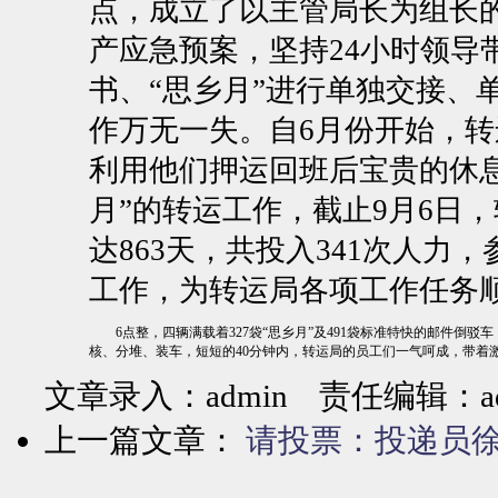
点，成立了以主管局长为组长
产应急预案，坚持24小时领导
书、“思乡月”进行单独交接、
作万无一失。自6月份开始，
利用他们押运回班后宝贵的休
月”的转运工作，截止
9月6日
，
达863天，共投入341次人力
工作，为转运局各项工作任务
6点整，四辆满载着327袋“思乡月”及491袋标准特快的邮件倒
核、分堆、装车，短短的40分钟内，转运局的员工们一气呵成，带着
文章录入：admin 责任编辑：ad
上一篇文章：
请投票：投递员