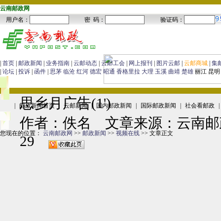
云南邮政网
|
首页
|
邮政新闻
|
业务指南
|
云邮动态
|
云邮工会
|
网上报刊
|
图片云邮
|
云邮商城
|
集
|
论坛
|
投诉
|
函件
|
思茅
临沧
红河
德宏
昭通
香格里拉
大理
玉溪
曲靖
楚雄
丽江 昆明
思乡月广告(1')
|
邮政新闻首页
|
云邮新闻
|
国内邮政新闻
|
国际邮政新闻
|
社会看邮政
|
作者：佚名 文章来源：云南邮政网
您现在的位置：
云南邮政网
>>
邮政新闻
>>
视频在线
>> 文章正文
29