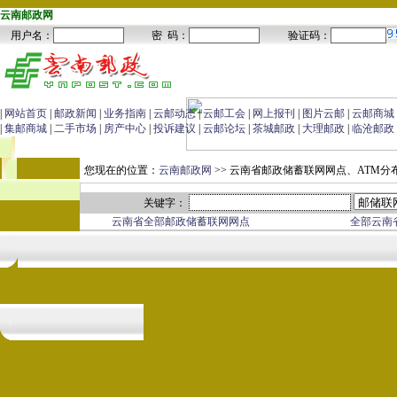
云南邮政网
|
网站首页
|
邮政新闻
|
业务指南
|
云邮动态
|
云邮工会
|
网上报刊
|
图片云邮
|
云邮商城
|
集邮商城
|
二手市场
|
房产中心
|
投诉建议
|
云邮论坛
|
茶城邮政
|
大理邮政
|
临沧邮政
您现在的位置：
云南邮政网
>> 云南省邮政储蓄联网网点、ATM分
关键字：
云南省全部邮政储蓄联网网点
全部云南