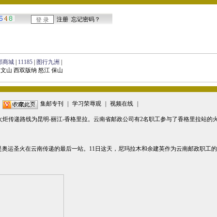
邮商城
|
11185
|
图行九洲
|
 文山 西双版纳 怒江 保山
云南邮政报
|
集邮专刊
|
学习荣辱观
|
视频在线
|
8
，火炬传递路线为昆明-丽江-香格里拉。云南省邮政公司有2名职工参与了香格里拉站
是奥运圣火在云南传递的最后一站。11日这天，尼玛拉木和余建英作为云南邮政职工的
。