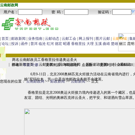
云南邮政网
|
首页
|
邮政新闻
|
业务指南
|
云邮动态
|
云邮工会
|
网上报刊
|
图片云邮
|
云邮商城
|
集
|
论坛
|
投诉
|
函件
|
普洱
临沧
红河
德宏
昭通
香格里拉
大理
玉溪
曲靖
楚雄
丽江 昆明
两名云南邮政员工香格里拉传递奥运圣火
|
邮政新闻首页
|
云邮新闻
|
国内邮政新闻
|
国际邮政新闻
|
社会看邮政
|
作者：
李波 叶娜…
文章来源：本站原创 点击数：
更新时间：2008-6-1
6月9-11日，北京2008奥林匹克火炬接力活动在云南省境内进行
娘”尼玛拉木，另一位是当地邮政业务能手余建英。
您现在的位置：
云南邮政网
>>
邮政新闻
>>
云邮新闻
>> 正文
香格里拉是北京2008奥运火炬接力境内传递进入的第一个藏区，也
友谊、团结、光明的奥林匹克祥云圣火，把平安、和谐洒向雪山草原