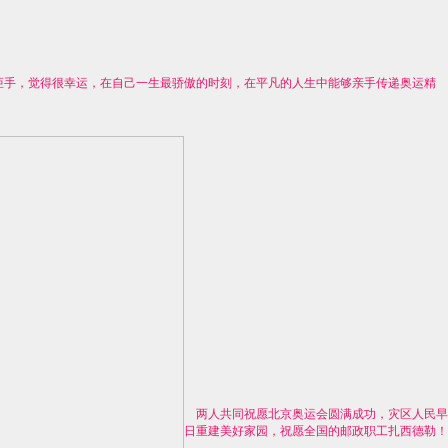
火炬手，觉得很幸运，在自己一生最骄傲的时刻，在平凡的人生中能够亲手传递奥运精
两人共同祝愿北京奥运会圆满成功，灾区人民早
日重建美好家园，祝愿全国的邮政职工扎西德勒！