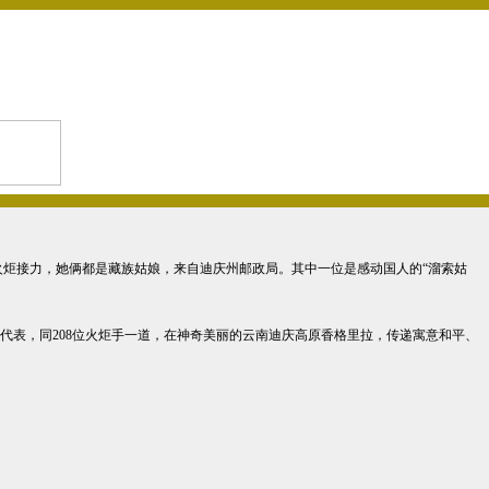
的火炬接力，她俩都是藏族姑娘，来自迪庆州邮政局。其中一位是感动国人的“溜索姑
代表，同208位火炬手一道，在神奇美丽的云南迪庆高原香格里拉，传递寓意和平、